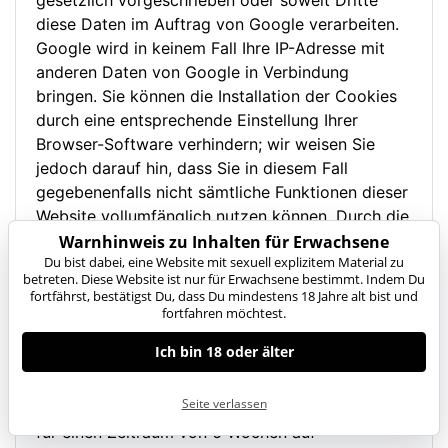
gesetzlich vorgeschrieben oder soweit Dritte
diese Daten im Auftrag von Google verarbeiten.
Google wird in keinem Fall Ihre IP-Adresse mit
anderen Daten von Google in Verbindung
bringen. Sie können die Installation der Cookies
durch eine entsprechende Einstellung Ihrer
Browser-Software verhindern; wir weisen Sie
jedoch darauf hin, dass Sie in diesem Fall
gegebenenfalls nicht sämtliche Funktionen dieser
Website vollumfänglich nutzen können. Durch die
Nutzung dieser Website erklären Sie sich mit der
Warnhinweis zu Inhalten für Erwachsene
Du bist dabei, eine Website mit sexuell explizitem Material zu
Bearbeitung der über Sie erhobenen Daten durch
betreten. Diese Website ist nur für Erwachsene bestimmt. Indem Du
Google in der zuvor beschriebenen Art und
fortfährst, bestätigst Du, dass Du mindestens 18 Jahre alt bist und
Weise und zu dem zuvor benannten Zweck
fortfahren möchtest.
einverstanden.
Ich bin 18 oder älter
Chatsystem
Seite verlassen
Über das Chatsystem eingegebene Texte werden
für einen Zeitraum von 6 Wochen auf